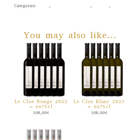
Clos
Categories:
Blanc
,
Domaine Siouvette
,
Le Clos
,
unité
Blanc
2022
You may also like…
quantity
Le Clos Rouge 2022
Le Clos Blanc 2023
– 6x75cl
– 6x75cl
108,00
€
108,00
€