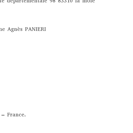
te départementale 98 83310 la mole
ame Agnès PANIERI
 – France.